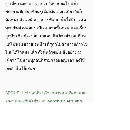
เรามีความสามารถอะไร ยังขาดอะไร แล้ว
พยายามฝึกฝน เรียนรู้เพิ่มเติม ขณะเดียวกันก็
ต้องบอกตัวเองด้วยว่าการพัฒนานั้นไม่มีทางลัด 
ทุกอย่างต้องค่อยๆ เป็นไปตามขั้นตอน และเรื่อง
สุดท้ายคือ ต้องขยัน ผมเคยเห็นตัวอย่างคนที่เก่ง
แต่ไม่ขวนขวาย จนท้ายที่สุดก็ไม่สามารถก้าวไป
ไหนได้ไกลมาแล้ว ดังนั้นถ้าขยันเสียอย่าง ผม
เชื่อว่า ไม่นานทุกคนก็สามารถพัฒนาตัวเองให้
เก่งยิ่งขึ้นได้เสมอ"
ABOUT HIM : คนที่สนใจสามารถไปติดตามชม
ผลงานของศิษย์เก่าจาก Woodburn Arts and 
Communications Academy คนนี้ ได้ทาง 
NipanStudio และ nipanartofmedia ใน 
Youtube และที่เฟซบุ๊ค NipanStudio ส่วนงาน