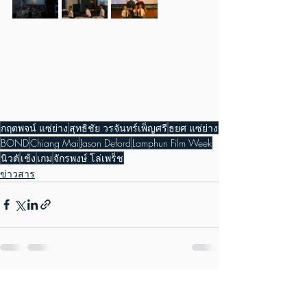
กฤตพจน์ แซ่ย่าง
สุทธิชัย วรจันทร์เพ็ญศรี
ธยศ แซ่ย่าง
BOND
Chiang Mai
Jason Deford
Lamphun Film Week
นิวตั
เช้ง
เกม
จักรพงษ์ โล่เพร็ช
ข่าวสาร
ดูทั้งหมด
โพสต์ล่าสุด