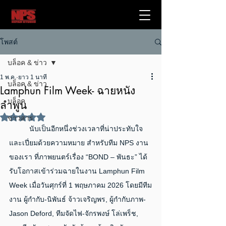
โพสต์
บล็อค & ข่าว
1 พ.ค.
ยาว 1 นาที
บล็อค & ข่าว
Lamphun Film Week- ฉายหนัง
บล็อค
ลำพูน
ได้รับ NaN เต็ม 5 ดาว
ข่าวสาร
	นับเป็นอีกหนึ่งช่วงเวลาที่น่าประทับใจ
และเปี่ยมด้วยความหมาย สำหรับทีม NPS งาน
ของเรา ที่ภาพยนตร์เรื่อง “BOND – พันธะ” ได้
รับโอกาสเข้าร่วมฉายในงาน Lamphun Film 
Week เมื่อวันศุกร์ที่ 1 พฤษภาคม 2026 โดยมีทีม
งาน ผู้กำกับ-นิพันธ์ จ้าวเจริญพร, ผู้กำกับภาพ-
Jason Deford, ทีมจัดไฟ-จักรพงษ์ โล่เพร็ช, 