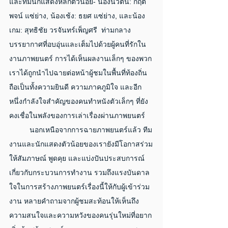
และทีมนักแสดงหลักตัวน้อย- น้องนิวตัน: กฤต
พจน์ แซ่ย่าง, น้องเช้ง: ธยศ แซ่ย่าง, และน้อง
เกม: สุทธิชัย วรจันทร์เพ็ญศรี  ท่ามกลาง
บรรยากาศที่อบอุ่นและเต็มไปด้วยผู้คนที่รักใน
งานภาพยนตร์ การได้เห็นผลงานเล็กๆ ของพวก
เราได้ถูกนำไปฉายต่อหน้าผู้ชมในพื้นที่ท้องถิ่น 
ถือเป็นทั้งความยินดี ความภาคภูมิใจ และอีก
หนึ่งกำลังใจสำคัญของคนทำหนังตัวเล็กๆ ที่ยัง
คงเชื่อในพลังของการเล่าเรื่องผ่านภาพยนตร์
	นอกเหนือจากการฉายภาพยนตร์แล้ว ทีม
งานและนักแสดงตัวน้อยของเรายังมีโอกาสร่วม
ให้สัมภาษณ์ พูดคุย และแบ่งปันประสบการณ์
เกี่ยวกับกระบวนการทำงาน รวมถึงแรงบันดาล
ใจในการสร้างภาพยนตร์เรื่องนี้ให้กับผู้เข้าร่วม
งาน หลายคำถามจากผู้ชมสะท้อนให้เห็นถึง
ความสนใจและความหวังของคนรุ่นใหม่ที่อยาก