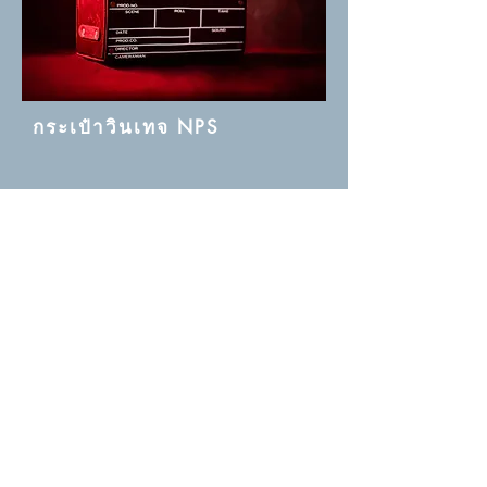
กระเป๋าวินเทจ NPS
เสื้อยืด NPS