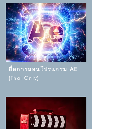
สื่อการสอนโป
รแกรม AE
(Thai Only)