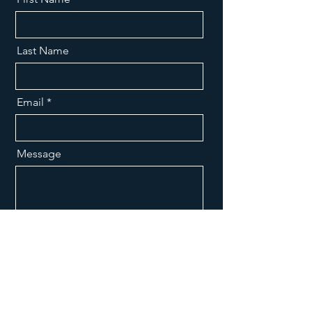
Last Name
Email
Message
Send