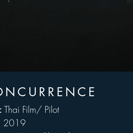
ONCURRENCE
: 
Thai Film/ Pilot
: 
Thai Film/ Pilot
:
 2019
2019
r:
 Nipan Chawcharernpon 