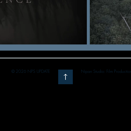
© 2026 NPS UPDATE
Nipan Studio: Film Producti