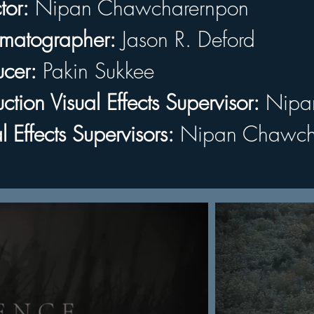
tor:
 Nipan Chawcharernpon 
atographer:
 Jason R. Deford
matographer:
 Jason R. Deford
er:
 Pakin Sukkee
ucer:
 Pakin Sukkee
ion Visual Effects Supervisor:
 Nipan Chawcharernpon
ction Visual Effects Supervisor:
 Nipa
Effects Supervisors:
 Nipan Chawcharernpon
l Effects Supervisors:
 Nipan Chawch