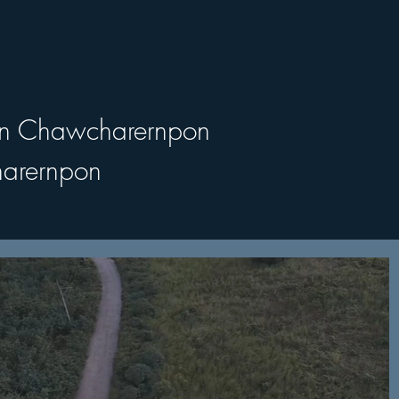
n Chawcharernpon
arernpon