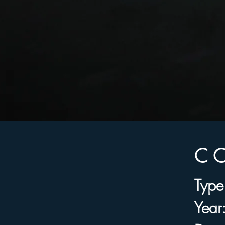
C
Type
Type
Year
Year:
 
Directo