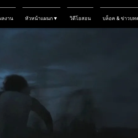
งผลงาน
หัวหน้าแผนก▼
วิดีโอสอน
บล็อค & ข่าวบ