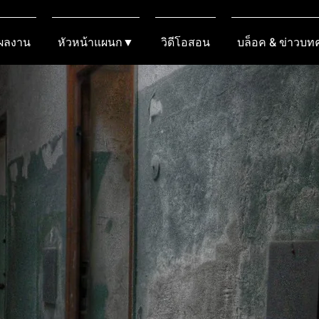
งผลงาน
หัวหน้าแผนก▼
วิดีโอสอน
บล็อค & ข่าวบ