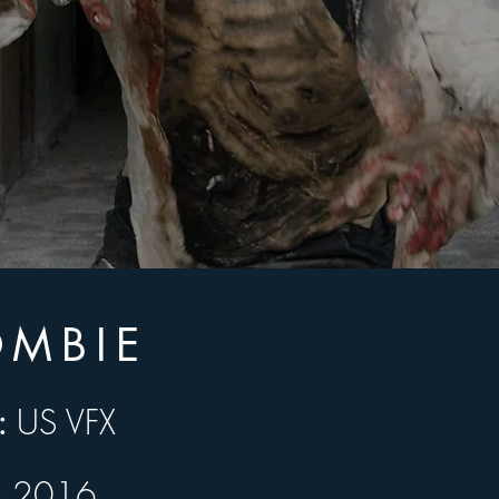
OMBIE
:
 US VFX
US VFX
2016
:
 2016