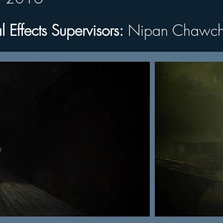
Effects Supervisors:
 Nipan Chawcharernpon
l Effects Supervisors:
 Nipan Chawch