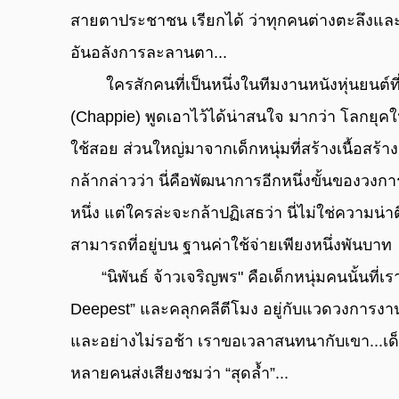
สายตาประชาชน เรียกได้ ว่าทุกคนต่างตะลึงแล
อันอลังการละลานตา...
        ใครสักคนที่เป็นหนึ่งในทีมงานหนังหุ่นยนต์ที่เพิ่งเข้าฉายในบ้านเราอย่างเรื่อง “แชปปี้” 
(Chappie) พูดเอาไว้ได้น่าสนใจ มากว่า โลกยุคใหม
ใช้สอย ส่วนใหญ่มาจากเด็กหนุ่มที่สร้างเนื้อสร้า
กล้ากล่าวว่า นี่คือพัฒนาการอีกหนึ่งขั้นของวงกา
หนึ่ง แต่ใครล่ะจะกล้าปฏิเสธว่า นี่ไม่ใช่ความน่าต
สามารถที่อยู่บน ฐานค่าใช้จ่ายเพียงหนึ่งพันบาท
       “นิพันธ์ จ้าวเจริญพร" คือเด็กหนุ่มคนนั้นที่เรากําลังกล่าวถึง เขาคือเจ้าของผลงาน “The 
Deepest” และคลุกคลีตีโมง อยู่กับแวดวงการงาน
และอย่างไม่รอช้า เราขอเวลาสนทนากับเขา...เด็ก
หลายคนส่งเสียงชมว่า “สุดล้ำ”...