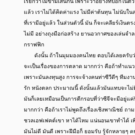
เรียกว่าไม่ข้ามเส้นกัน เพราะว่าอย่างที่บอกในต
แล้ว เราไม่ได้คิดค่าแรง ไม่มีค่าต้นทุน ไม่นั
ที่เรามีอยู่แล้ว ในส่วนตัวนี้ มัน ก็จะเคลียร์เงินต
ไม่มี อย่างถุงมือก่อสร้าง ยานอวกาศของเล่นจําล
กราฟฟิก
       ดังนั้น ถ้าในมุมมองคนไทย ตอบได้เลยครับว่าทําได้ แต่เหตุผลที่เรามักจะไม่ค่อยเห็นกัน ก็น่า
จะเป็นเรื่องของการตลาด มากกว่า คือถ้าทําแน
เพราะมันลงทุนสูง การจะจ้างคนท่าซีวีดีๆ ทีมงานซ
รัก หนังตลก ประมาณนี้ ดังนั้นแล้วมันแทบจะไม่มี
มันก็เลยเหมือนเป็นการตีกรอบที่ว่าซีจีจะมีอยู่แค่
มากกว่า คือถ้าเราไม่พูดถึงเรื่องเชิงพาณิชย์ ถาม
ชวลเอฟเฟคต์เขา หาได้ไหม แน่นอนเขาทําได้ เพียงแ
มันไม่ดี มันดี เพราะฝีมือก็ ยอมรับ รู้จักหลายๆ 