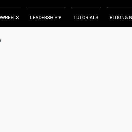
OWREELS
LEADERSHIP▼
TUTORIALS
BLOGs & 